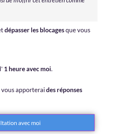
et
dépasser les blocages
que vous
d'
1 heure avec moi
.
je vous apporterai
des réponses
ltation avec moi