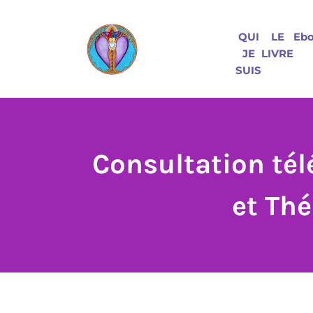
QUI
LE
Eb
JE
LIVRE
SUIS
Consultation té
et Th