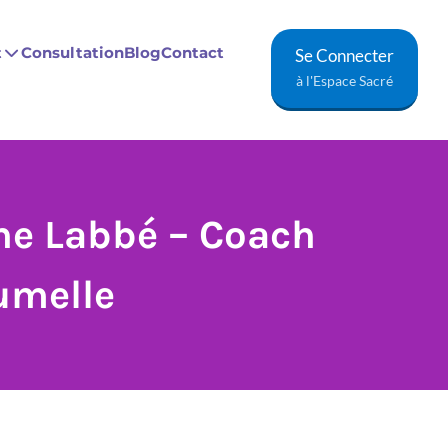
t
Consultation
Blog
Contact
Se Connecter
à l'Espace Sacré
ne Labbé – Coach
umelle