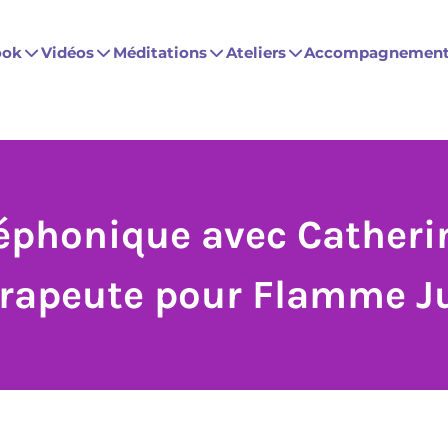
ook
Vidéos
Méditations
Ateliers
Accompagnemen
léphonique avec Catheri
érapeute pour Flamme J